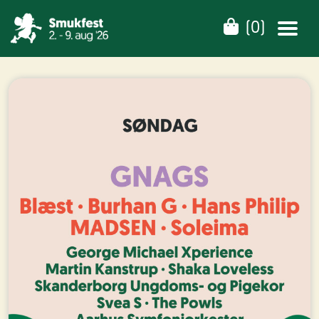
(
0
)