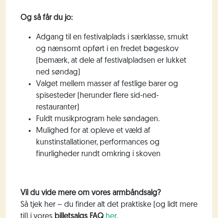
Og så får du jo:
Adgang til en festivalplads i særklasse, smukt
og nænsomt opført i en fredet bøgeskov
(bemærk, at dele af festivalpladsen er lukket
ned søndag)
Valget mellem
masser af
festlige barer og
spisesteder (herunder flere sid-ned-
restauranter)
Fuldt musikprogram hele søndagen.
Mulighed for at
opleve et
væld af
kunstinstallationer, performances og
finurligheder rundt omkring i skoven
Vil du vide mere om vores armbåndsalg?
Så tjek her – du finder alt det praktiske (og lidt mere
til) i vores
billetsalgs
FAQ
her
.